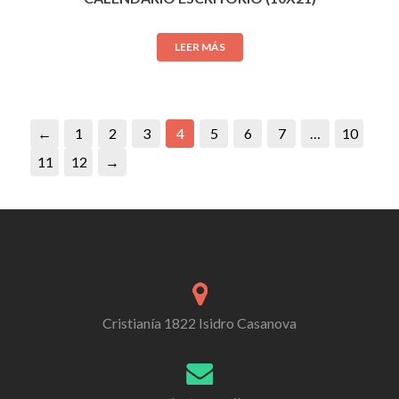
LEER MÁS
←
1
2
3
4
5
6
7
…
10
11
12
→
Cristianía 1822 Isidro Casanova