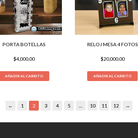
PORTA BOTELLAS
RELOJ MESA 4 FOTOS
$
4,000.00
$
20,000.00
AÑADIR AL CARRITO
AÑADIR AL CARRITO
←
1
2
3
4
5
…
10
11
12
→