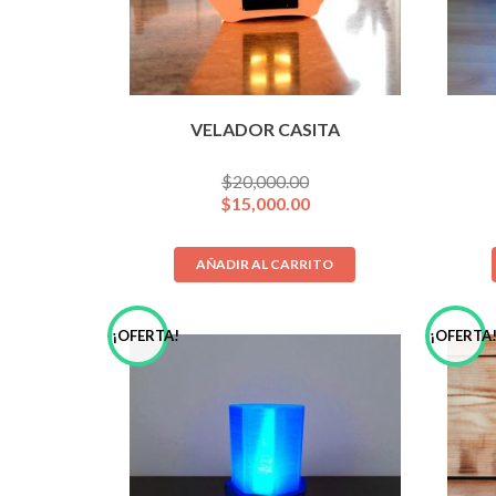
VELADOR CASITA
$
20,000.00
$
15,000.00
AÑADIR AL CARRITO
¡OFERTA!
¡OFERTA