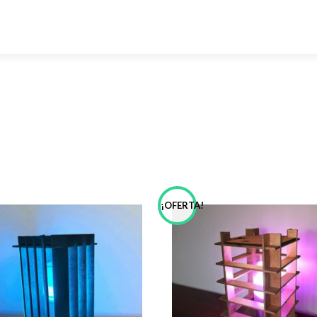
!
¡OFERTA!