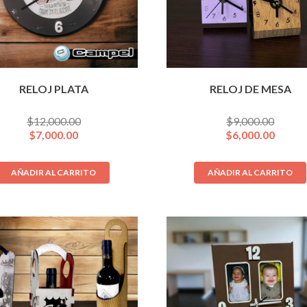
RELOJ PLATA
RELOJ DE MESA
$
12,000.00
$
9,000.00
$
7,000.00
$
6,000.00
AÑADIR AL CARRITO
AÑADIR AL CARRITO