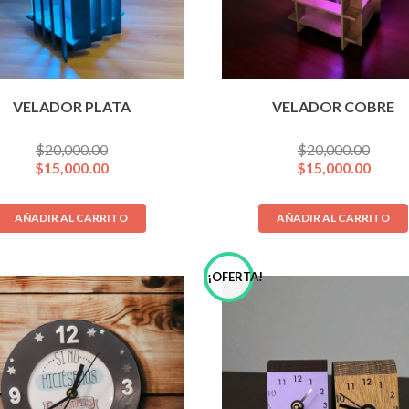
VELADOR PLATA
VELADOR COBRE
$
20,000.00
$
20,000.00
$
15,000.00
$
15,000.00
AÑADIR AL CARRITO
AÑADIR AL CARRITO
!
¡OFERTA!