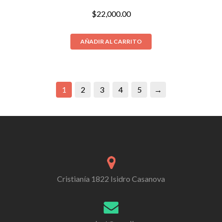
$
22,000.00
AÑADIR AL CARRITO
1
2
3
4
5
→
Cristianía 1822 Isidro Casanova