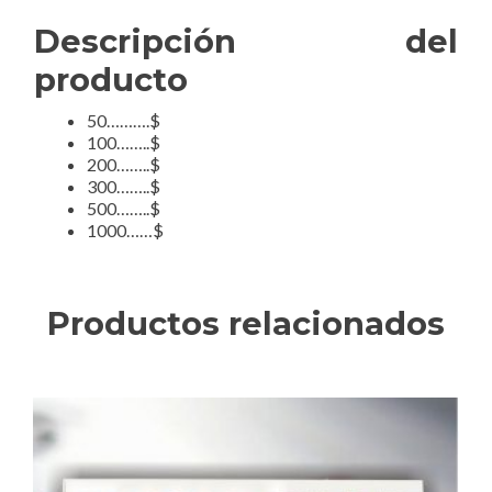
Descripción del
producto
50……….$
100……..$
200……..$
300……..$
500……..$
1000……$
Productos relacionados